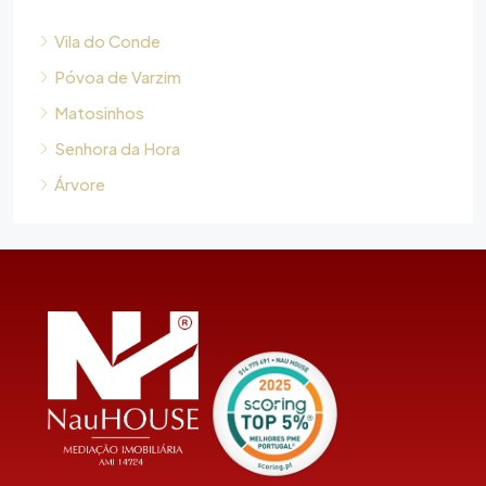
Vila do Conde
Póvoa de Varzim
Matosinhos
Senhora da Hora
Árvore