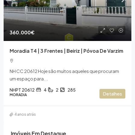
360.000€
Moradia T4 | 3 Frentes | Beiriz | Póvoa De Varzim
NH CC 20612 Hoje são muitos aqueles que procuram
um espaço para...
NHPT 20612
4
2
285
Detalhes
MORADIA
4 anos atrás
Imóveis Em Destaque