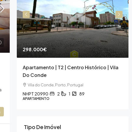
298.000€
de
Apartamento | T2 | Centro Histórico | Vila
Do Conde
Vila do Conde, Porto, Portugal
a
NHPT 20990
2
1
89
APARTAMENTO
s
Tipo De Imóvel