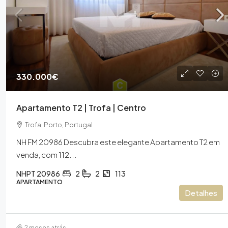
330.000€
485.500€
Apartamento T2 | Trofa | Centro
Apartamento T4 | Duplex | Ce
Trofa, Porto, Portugal
Tirso
NH FM 20986 Descubra este elegante Apartamento T2 em
Santo Tirso, Porto, Portugal
venda, com 112...
NHPT 20924
4
4
235
APARTAMENTO
NHPT 20986
2
2
113
APARTAMENTO
Detalhes
2 meses atrás