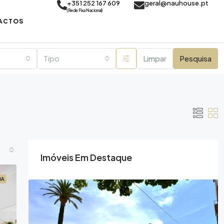
+351 252 167 609
geral@nauhouse.pt
(Rede Fixa Nacional)
ACTOS
Tipo
Limpar
Pesquisa
Imóveis Em Destaque
DA