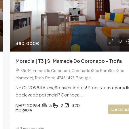
380.000€
590.000€
Moradia | T3 | S. Mamede Do Coronado – Trofa
ntro | Santo
Moradia | T3+1 | Mindelo | Vila Do Con
São Mamede do Coronado, Coronado (São Romão e São
Mindelo, Vila do Conde, Porto, Portugal
Mamede), Trofa, Porto, 4745-497, Portugal
NHPT 20991
4
3
350
NH CL 20984 Atenção Investidores! Procura uma moradi
MORADIA
de elevado potencial? Conheça...
NHPT 20984
3
2
320
Detalhe
MORADIA
3 meses atrás