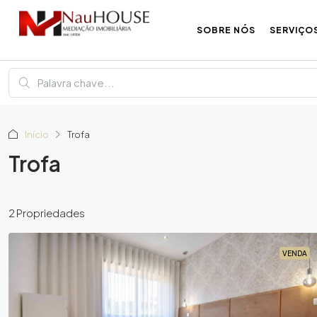
SOBRE NÓS
SERVIÇO
Início
Trofa
Trofa
2 Propriedades
VENDA