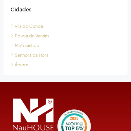
Cidades
Vila do Conde
Póvoa de Varzim
Matosinhos
Senhora da Hora
Árvore