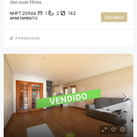
das suas férias...
NHPT 20966
1
2
142
Detalhes
APARTAMENTO
3 meses atrás