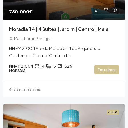
780.000€
Moradia T4 | 4 Suites | Jardim | Centro | Maia
Maia, Porto, Portugal
NH FM 21004 Venda Moradia T4 de Arquitetura
Contemporânea no Centro da...
NHPT 21004
4
5
325
Detalhes
MORADIA
2 semanas atrás
VENDA