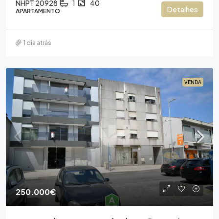
NHPT 20928
1
40
Detalhes
APARTAMENTO
1 dia atrás
VENDA
250.000€