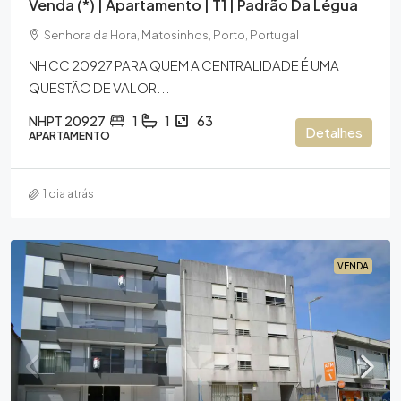
Venda (*) | Apartamento | T1 | Padrão Da Légua
Senhora da Hora, Matosinhos, Porto, Portugal
NH CC 20927 PARA QUEM A CENTRALIDADE É UMA
QUESTÃO DE VALOR...
NHPT 20927
1
1
63
Detalhes
APARTAMENTO
1 dia atrás
VENDA