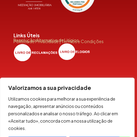
Links Úteis
Resolução Alternativa de Litígios
Política de Privacidade | Termos e Condições
Siga-Nos
Valorizamos a sua privacidade
Utilizamos cookies para melhorar a sua experiência de
navegação, apresentar anúncios ou conteúdos
personalizados e analisar o nosso tráfego. Ao clicar em
© 2026 NauHOUSE. All rights reserved
«Aceitar tudo», concorda com a nossa utilização de
cookies.