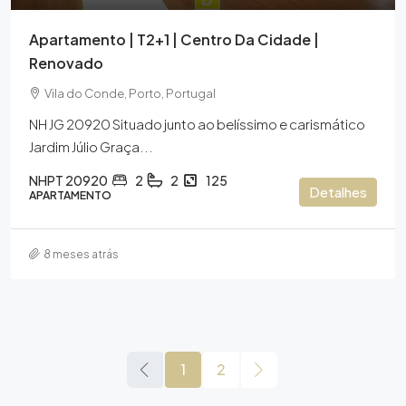
Apartamento | T2+1 | Centro Da Cidade |
Renovado
Vila do Conde, Porto, Portugal
NH JG 20920 Situado junto ao belíssimo e carismático
Jardim Júlio Graça...
NHPT 20920
2
2
125
Detalhes
APARTAMENTO
8 meses atrás
1
2