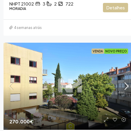
NHPT 21002
3
2
722
Detalhes
MORADIA
4 semanas atrás
VENDA
NOVO PREÇO
270.000€