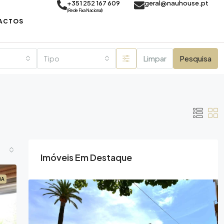
+351 252 167 609
geral@nauhouse.pt
(Rede Fixa Nacional)
ACTOS
Tipo
Limpar
Pesquisa
Imóveis Em Destaque
DA