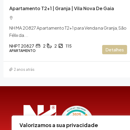
Apartamento T2+1 | Granja | Vila Nova De Gaia
NH MA 20827 Apartamento T2+1 para Venda na Granja, São
Félix da...
NHPT 20827
2
2
115
Detalhes
APARTAMENTO
2 anos atrás
Valorizamos a sua privacidade