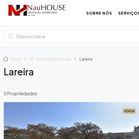
SOBRE NÓS
SERVIÇO
Início
14 - Anotações Gerais
Lareira
Lareira
5 Propriedades
VENDA