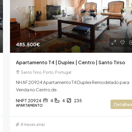
485.500€
590.000€
Apartamento T4 | Duplex | Centro | Santo Tirso
ntro | Santo
Moradia | T3+1 | Mindelo | Vila Do Con
Santo Tirso, Porto, Portugal
Mindelo, Vila do Conde, Porto, Portugal
NH AF 20924 Apartamento T4 Duplex Remodelado para
NHPT 20991
4
3
350
Venda no Centro de...
MORADIA
NHPT 20924
4
4
235
Detalhe
APARTAMENTO
8 meses atrás