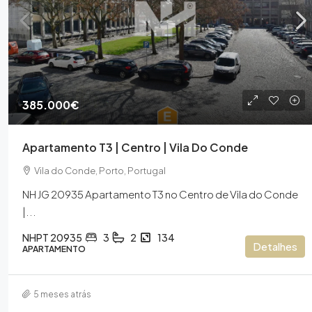
385.000€
485.500€
Apartamento T3 | Centro | Vila Do Conde
Apartamento T4 | Duplex | Ce
Vila do Conde, Porto, Portugal
Tirso
NH JG 20935 Apartamento T3 no Centro de Vila do Conde
Santo Tirso, Porto, Portugal
|...
NHPT 20924
4
4
235
APARTAMENTO
NHPT 20935
3
2
134
Detalhes
APARTAMENTO
5 meses atrás