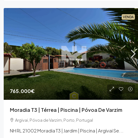
VENDA
765.000€
Moradia T3 | Térrea | Piscina | Póvoa De Varzim
Argivai, Póvoa de Varzim, Porto, Portugal
NH RL 21002 Moradia T3 | Jardim | Piscina | Argivai Se...