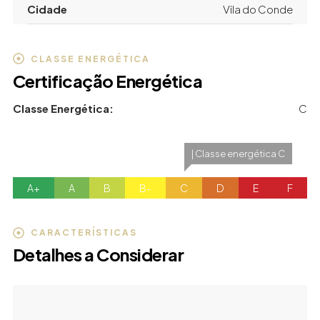
Cidade
Vila do Conde
CLASSE ENERGÉTICA
Certificação Energética
Classe Energética:
C
| Classe energética C
A+
A
B
B-
C
D
E
F
CARACTERÍSTICAS
Detalhes a Considerar