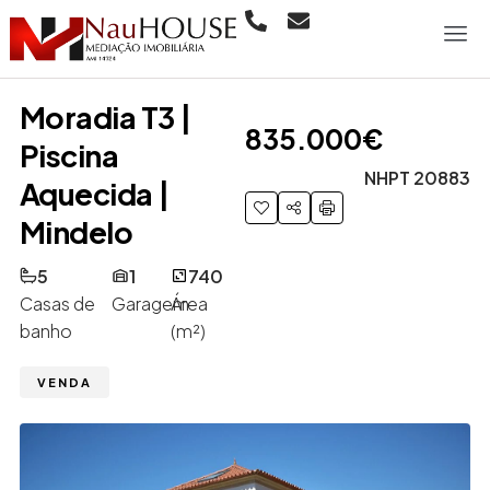
Moradia T3 |
835.000€
Piscina
NHPT 20883
Aquecida |
Mindelo
5
1
740
Casas de
Garagem
Área
banho
(m²)
VENDA