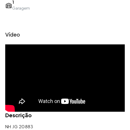
1
Garagem
Leaflet
| ©
OpenStreetMap
contributors
+
Vídeo
−
Descrição
NH JG 20883