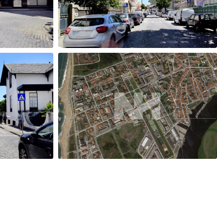
Leaflet
| ©
OpenStreetMap
contributors
+