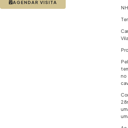
AGENDAR VISITA
NH
Ter
Car
Vil
Pro
Pel
tem
no 
ca
Co
28m
uma
um
Ao