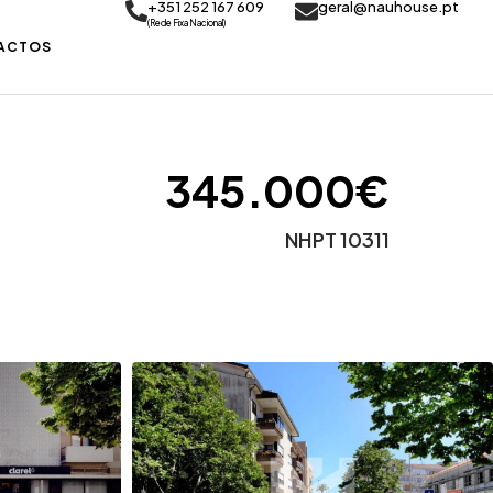
+351 252 167 609
geral@nauhouse.pt
(Rede Fixa Nacional)
ACTOS
345.000€
NHPT 10311