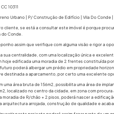
 CC 10311
reno Urbano | P/ Construção de Edifício | Vila Do Conde 
o cliente, se está a consultar este imóvel é porque proc
a do Conde.
ponho assim que verifique com alguma visão e rigor a op
a sua centralidade, com uma localização única e excelent
 hoje edificada uma moradia de 2 frentes constituída po
futuro poderá albergar um prédio em propriedade horizont
ve destinada a aparcamento, por certo uma excelente opo
m uma área bruta de 156m2, possibilita uma área de impl
2, localizado no centro da cidade, em zona com procura 
 moradia de R/chão + 2 pisos, poderá nascer a edificaçã
a arquitectura arrojada, construção de qualidade e acab
 investir neste projecto poderá assim fazer parte de um