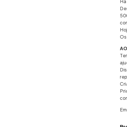
Há 
De
50
co
Hoj
Os
AO
Te
aj
Dis
rep
Cr
Pri
co
Em
Br