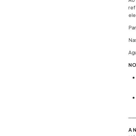
ref
ele
Pa
Na
Agu
NO
──
A 