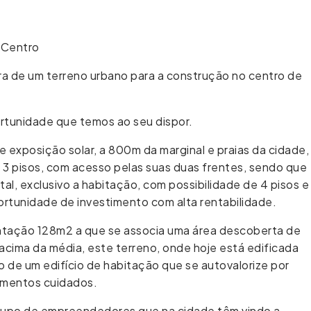
−
| Centro
ura de um terreno urbano para a construção no centro de
ortunidade que temos ao seu dispor.
e exposição solar, a 800m da marginal e praias da cidade,
r 3 pisos, com acesso pelas suas duas frentes, sendo que
al, exclusivo a habitação, com possibilidade de 4 pisos e
rtunidade de investimento com alta rentabilidade.
antação 128m2 a que se associa uma área descoberta de
acima da média, este terreno, onde hoje está edificada
o de um edifício de habitação que se autovalorize por
amentos cuidados.
 grupo de empreendedores que na cidade têm vindo a