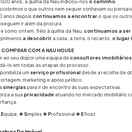
500 anos, a quilha da Nau indicou-nos
o caminho
.
scobrimos o que outros nem sequer sonhavam ou pensava
0 anos depois
continuamos a encontrar
o que os outro
nseguem ir além da procura.
e como ontem, fiéis à quilha da Nau,
continuamos a ser
 primeiros
a descobrir
a casa, a terra, o recanto,
o lugar
 COMPRAR COM A NAU HOUSE
m ao seu dispor uma equipa de
consultores imobiliário
udá-lo em todas as etapas do processo.
ponibiliza um
serviço profissional
desde a recolha de d
ortagem, marketing e apoio jurídico.
ia
sinergias
para ir de encontro às suas expectativas.
oriza a sua
privacidade
atuando no mercado imobiliário 
nfiança.
E
quipa, ✚
S
imples ✚
P
rofissional ✚
E
ficaz
ochura Do Imóvel