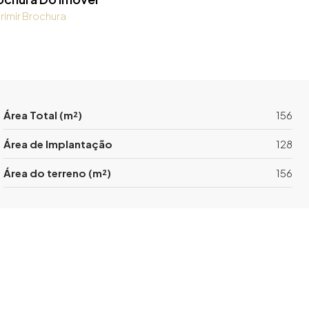
rimir Brochura
Área Total (m²)
156
Área de Implantação
128
Área do terreno (m²)
156