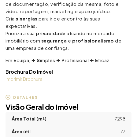
de documentação, verificação da mesma, foto e
vídeo reportagem, marketing e apoio jurídico.
Cria
sinergias
para ir de encontro às suas
expectativas.
Prioriza a sua
privacidade
atuando no mercado
imobiliário com
segurança
e
profissionalismo
de
uma empresa de confiança.
Em
E
quipa, ✚
S
imples ✚
P
rofissional ✚
E
ficaz
Brochura Do Imóvel
Imprimir Brochura
DETALHES
Visão Geral do Imóvel
Área Total (m²)
7298
Área útil
77