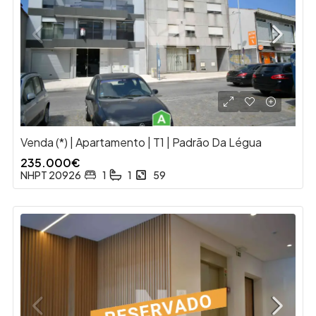
Venda (*) | Apartamento | T1 | Padrão Da Légua
235.000€
NHPT 20926
1
1
59