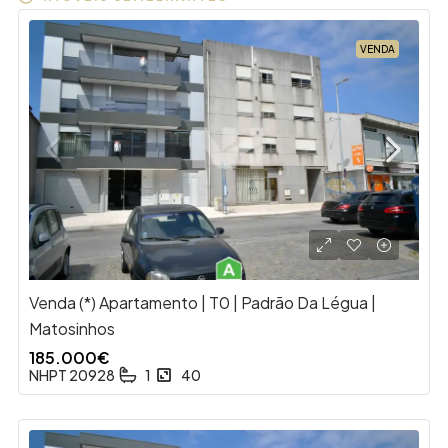
VENDA
Venda (*) Apartamento | T0 | Padrão Da Légua |
Matosinhos
185.000€
NHPT 20928
1
40