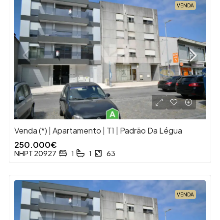
VENDA
Venda (*) | Apartamento | T1 | Padrão Da Légua
250.000€
NHPT 20927
1
1
63
VENDA