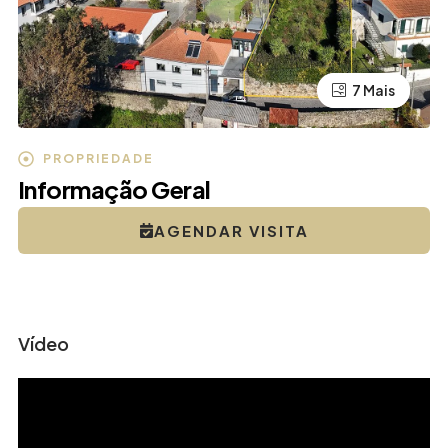
7 Mais
3 Mais
PROPRIEDADE
Informação Geral
AGENDAR VISITA
Leaflet
| ©
OpenStreetMap
contributors
+
Vídeo
−