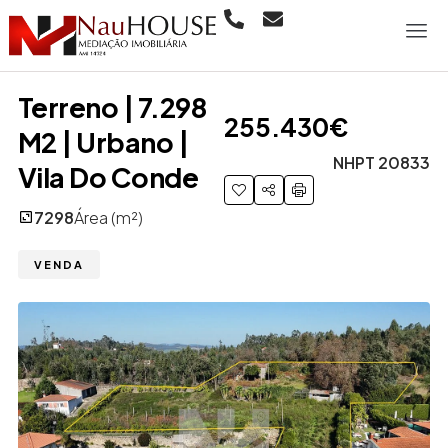
Terreno | 7.298
255.430€
M2 | Urbano |
NHPT 20833
Vila Do Conde
7298
Área (m²)
VENDA