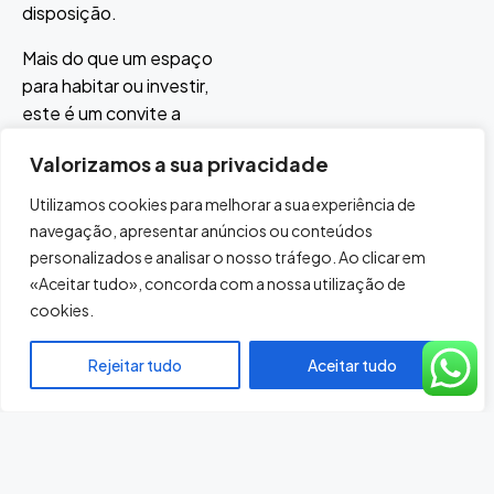
disposição.
Mais do que um espaço
para habitar ou investir,
este é um convite a
experienciar o melhor da
Valorizamos a sua privacidade
vida urbana.
Utilizamos cookies para melhorar a sua experiência de
navegação, apresentar anúncios ou conteúdos
personalizados e analisar o nosso tráfego. Ao clicar em
«Aceitar tudo», concorda com a nossa utilização de
Referência
Fração
Piso
Tipologia
Área Total
cookies.
Referência
Fração
Piso
Tipologia
Área Total
NHPT 20992
001
R/C
T3
115
Rejeitar tudo
Aceitar tudo
NHPT 20993
003
R/C
T3
121
NHPT 20994
005
R/C
T3
133
NHPT 20995
101
1º
T3
129