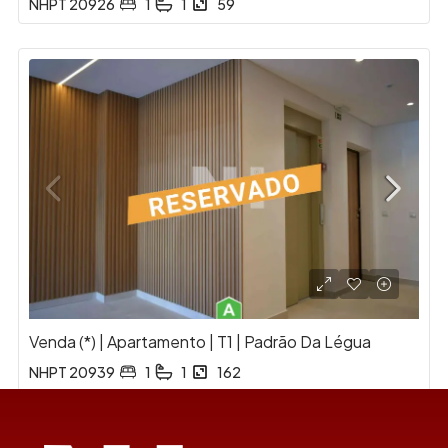
NHPT 20926
1
1
59
Venda (*) | Apartamento | T1 | Padrão Da Légua
NHPT 20939
1
1
162