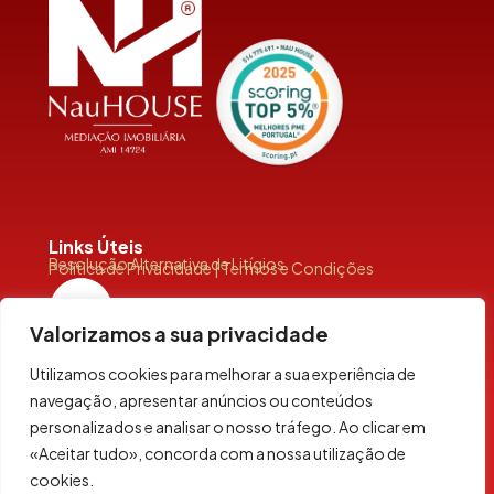
Links Úteis
Resolução Alternativa de Litígios
Política de Privacidade | Termos e Condições
Valorizamos a sua privacidade
Utilizamos cookies para melhorar a sua experiência de
navegação, apresentar anúncios ou conteúdos
personalizados e analisar o nosso tráfego. Ao clicar em
Siga-Nos
«Aceitar tudo», concorda com a nossa utilização de
cookies.