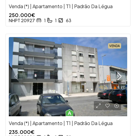
Venda (*) | Apartamento | T1 | Padrão Da Légua
250.000€
NHPT 20927
1
1
63
VENDA
Venda (*) | Apartamento | T1 | Padrão Da Légua
235.000€