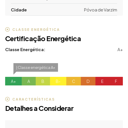
Cidade
Póvoa de Varzim
CLASSE ENERGÉTICA
Certificação Energética
Classe Energética:
A+
| Classe energética A+
A+
A
B
B-
C
D
E
F
CARACTERÍSTICAS
Detalhes a Considerar