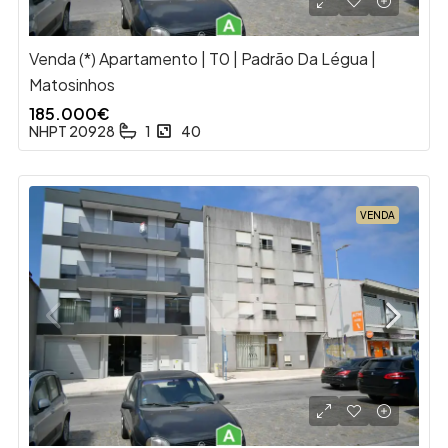
Venda (*) Apartamento | T0 | Padrão Da Légua |
Matosinhos
185.000€
NHPT 20928
1
40
VENDA