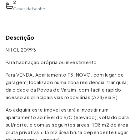
2
Casas de banho
Leaflet
| ©
OpenStreetMap
contributors
+
Descrição
−
NH CL 20993
Para habitação própria ou investimento.
Para VENDA, Apartamento T3, NOVO, com lugar de
garagem, localizado numa zona residencial tranquila,
da cidade da Póvoa de Varzim, com fácil e rápido
acesso às principais vias rodoviárias (A28/Via B).
Ao adquirir este imóvel estará a investir num
apartamento ao nível do R/C (elevado), voltado para
sul/norte, e com as seguintes áreas: 108 m2 de área
bruta privativa + 13 m2 área bruta dependente (lugar
de garagem + varanda).