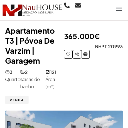
Apartamento
365.000€
T3 | Póvoa De
NHPT 20993
Varzim |
Garagem
3
2
121
Quartos
Casas de
Área
banho
(m²)
VENDA