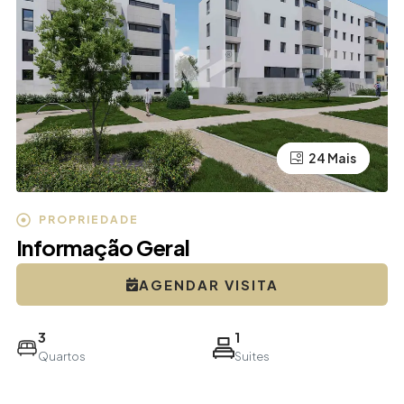
20 Mais
24 Mais
PROPRIEDADE
Informação Geral
AGENDAR VISITA
3
1
Quartos
Suites