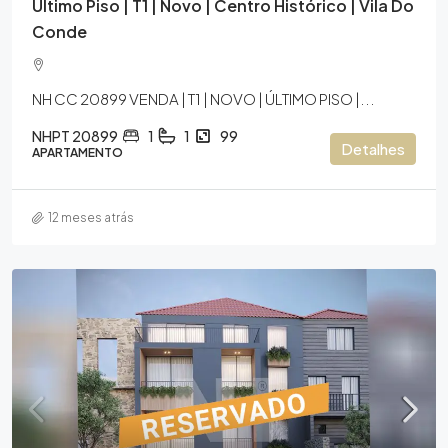
Último Piso | T1 | Novo | Centro Histórico | Vila Do
Conde
NH CC 20899 VENDA | T1 | NOVO | ÚLTIMO PISO |...
NHPT 20899
1
1
99
Detalhes
APARTAMENTO
12 meses atrás