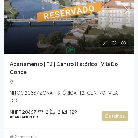
Apartamento | T2 | Centro Histórico | Vila Do
Conde
NH CC 20867 ZONA HISTÓRICA | T2 | CENTRO | VILA
DO...
NHPT 20867
2
2
129
Detalhes
APARTAMENTO
2 anos atrás