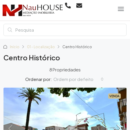
Início
01 - Localização
Centro Histórico
Centro Histórico
8 Propriedades
Ordem por defeito
Ordenar por:
VENDA