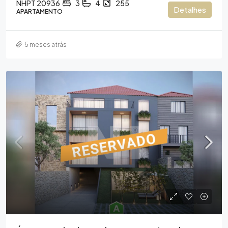
NHPT 20936
3
4
255
Detalhes
APARTAMENTO
5 meses atrás