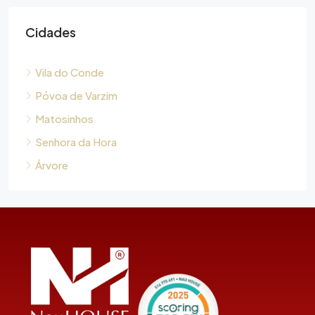
Cidades
Vila do Conde
Póvoa de Varzim
Matosinhos
Senhora da Hora
Árvore