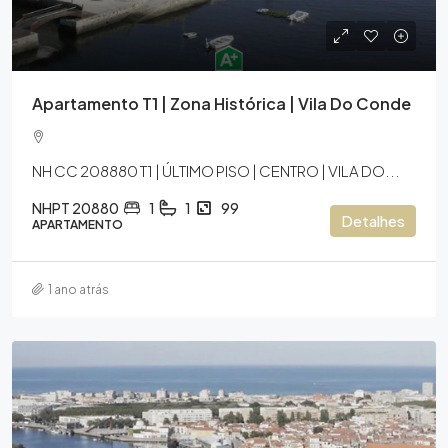
Apartamento T1 | Zona Histórica | Vila Do Conde
NH CC 208880 T1 | ÚLTIMO PISO | CENTRO | VILA DO...
NHPT 20880
1
1
99
Detalhes
APARTAMENTO
1 ano atrás