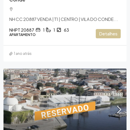
NH CC 20887 VENDA | T1 | CENTRO | VILA DO CONDE...
NHPT 20887
1
1
63
Detalhes
APARTAMENTO
1 ano atrás