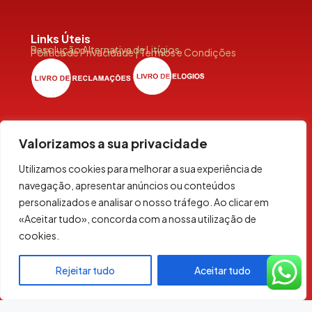
Links Úteis
Resolução Alternativa de Litígios
Política de Privacidade | Termos e Condições
Valorizamos a sua privacidade
Siga-Nos
Utilizamos cookies para melhorar a sua experiência de
navegação, apresentar anúncios ou conteúdos
personalizados e analisar o nosso tráfego. Ao clicar em
«Aceitar tudo», concorda com a nossa utilização de
cookies.
© 2026 NauHOUSE. All rights reserved
Rejeitar tudo
Aceitar tudo
by Docwings