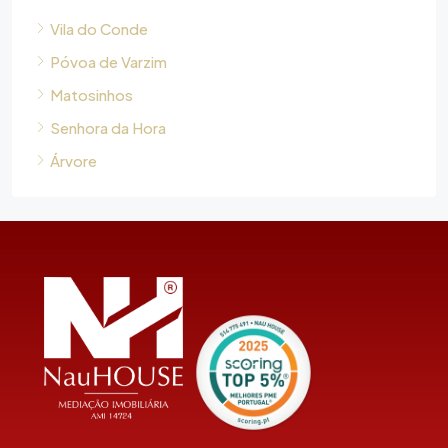
Vila do Conde
Póvoa de Varzim
Matosinhos
Senhora da Hora
Árvore