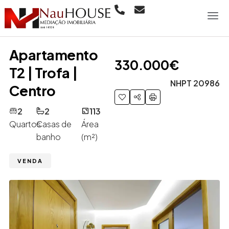
Apartamento
330.000€
T2 | Trofa |
NHPT 20986
Centro
2
2
113
Quartos
Casas de
Área
banho
(m²)
VENDA