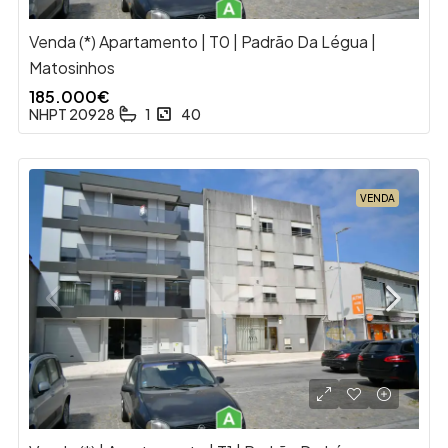
Venda (*) Apartamento | T0 | Padrão Da Légua |
Matosinhos
185.000€
NHPT 20928
1
40
VENDA