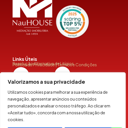
Links Úteis
Resolução Alternativa de Litígios
Política de Privacidade | Termos e Condições
Valorizamos a sua privacidade
Utilizamos cookies para melhorar a sua experiência de
navegação, apresentar anúncios ou conteúdos
personalizados e analisar o nosso tráfego. Ao clicar em
Siga-Nos
«Aceitar tudo», concorda com a nossa utilização de
cookies.