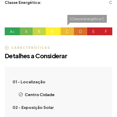
Classe Energética:
C
| Classe energética C
A+
A
B
B-
C
D
E
F
CARACTERÍSTICAS
Detalhes a Considerar
01 - Localização
Centro Cidade
02 - Exposição Solar