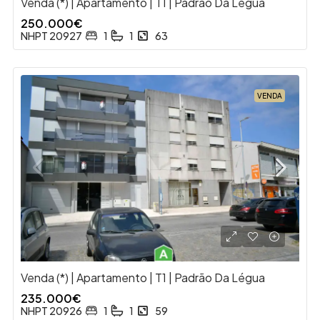
Venda (*) | Apartamento | T1 | Padrão Da Légua
250.000€
NHPT 20927
1
1
63
VENDA
Venda (*) | Apartamento | T1 | Padrão Da Légua
235.000€
NHPT 20926
1
1
59