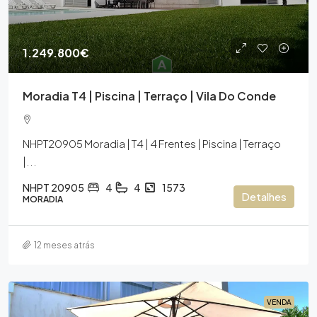
1.249.800€
Moradia T4 | Piscina | Terraço | Vila Do Conde
NHPT20905 Moradia | T4 | 4 Frentes | Piscina | Terraço
|...
NHPT 20905
4
4
1573
Detalhes
MORADIA
12 meses atrás
VENDA