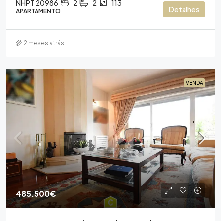
NHPT 20986
2
2
113
Detalhes
APARTAMENTO
2 meses atrás
VENDA
485.500€