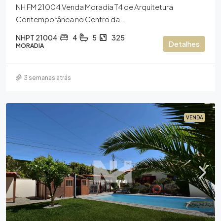
NH FM 21004 Venda Moradia T4 de Arquitetura
Contemporânea no Centro da...
NHPT 21004
4
5
325
Detalhes
MORADIA
3 semanas atrás
VENDA