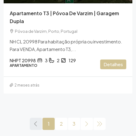
Apartamento T3 | Póvoa De Varzim | Garagem
Dupla
Póvoa de Varzim, Porto, Portugal
NH CL 20998 Para habitação própria ou investimento.
Para VENDA, Apartamento T3,...
NHPT 20998
3
2
129
Detalhes
APARTAMENTO
2 meses atrás
1
2
3