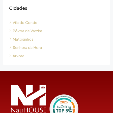
Cidades
Vila do Conde
Póvoa de Varzim
Matosinhos
Senhora da Hora
Árvore