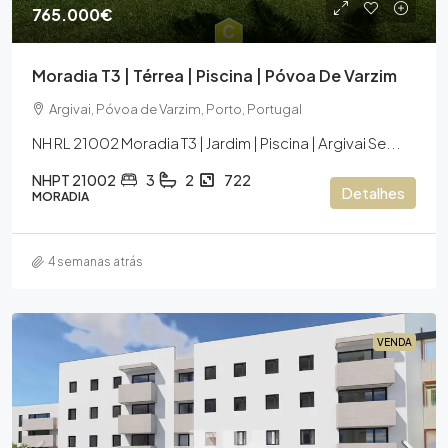
765.000€
Moradia T3 | Térrea | Piscina | Póvoa De Varzim
Argivai, Póvoa de Varzim, Porto, Portugal
NH RL 21002 Moradia T3 | Jardim | Piscina | Argivai Se...
NHPT 21002
3
2
722
Detalhes
MORADIA
4 semanas atrás
VENDA