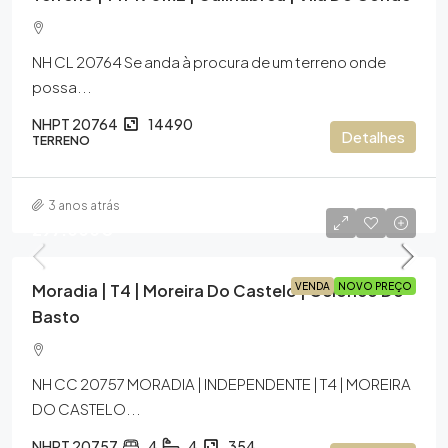
NH CL 20764 Se anda à procura de um terreno onde
possa...
NHPT 20764
14490
Detalhes
TERRENO
3 anos atrás
297.000€
Moradia | T4 | Moreira Do Castelo | Celorico De
VENDA
NOVO PREÇO
Basto
NH CC 20757 MORADIA | INDEPENDENTE | T4 | MOREIRA
DO CASTELO...
NHPT 20757
4
4
354