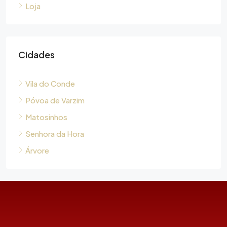
Loja
Cidades
Vila do Conde
Póvoa de Varzim
Matosinhos
Senhora da Hora
Árvore