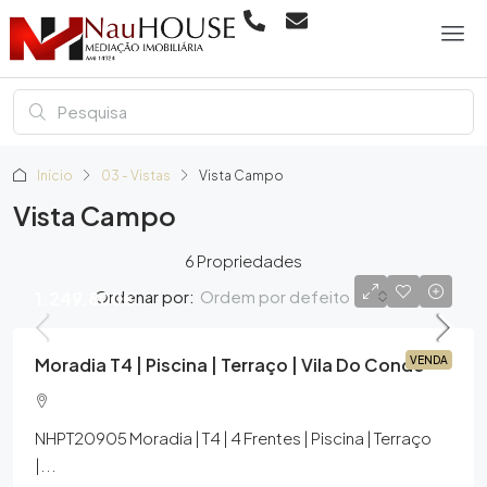
Início
03 - Vistas
Vista Campo
Vista Campo
6 Propriedades
Ordem por defeito
Ordenar por:
1.249.800€
Moradia T4 | Piscina | Terraço | Vila Do Conde
VENDA
NHPT20905 Moradia | T4 | 4 Frentes | Piscina | Terraço
|...