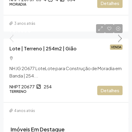
Detalhes
MORADIA
3 anos atrás
70.000€
Lote | Terreno | 254m2 | Gião
VENDA
NH JG 20677 LoteLote para Construção de Moradia em
Banda | 254...
NHPT 20677
254
Detalhes
TERRENO
4 anos atrás
Imóveis Em Destaque