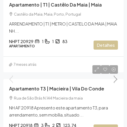
Apartamento | T1 | Castêlo Da Maia | Maia
Castêlo da Maia, Maia, Porto, Portugal
ARRENDAMENTO | T1 | METRO | CASTELO DA MAIA | MAIA
NH...
NHPT 20929
1
1
83
Detalhes
APARTAMENTO
7 meses atrás
Apartamento T3 | Macieira | Vila Do Conde
Rua de São Brás N.144 Macieira da maia
NH AF 20918 Apresento este apartamento T3, para
arrendamento, sem mobília, situado...
NHPT 20918
3
2
123.74