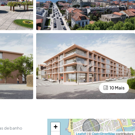
10 Mais
+
as de banho
Leaflet
| ©
OpenStreetMap
contributors