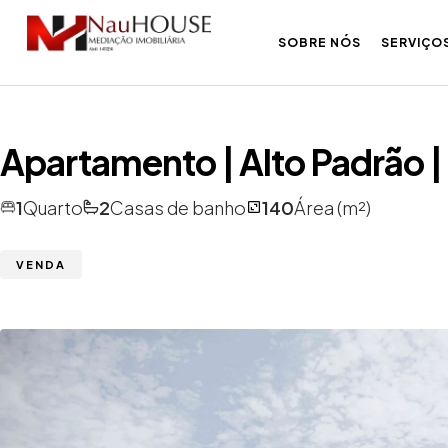
SOBRE NÓS
SERVIÇO
Apartamento | Alto Padrão | T
1
Quarto
2
Casas de banho
140
Área (m²)
VENDA