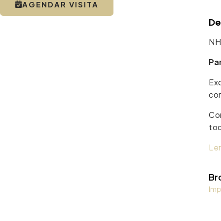
AGENDAR VISITA
De
NH
Pa
Ex
com
Com
tod
Ler
Br
Imp