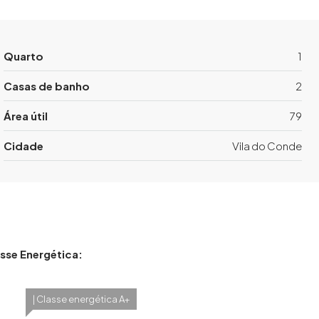
Quarto
1
Casas de banho
2
Área útil
79
Cidade
Vila do Conde
sse Energética:
| Classe energética A+