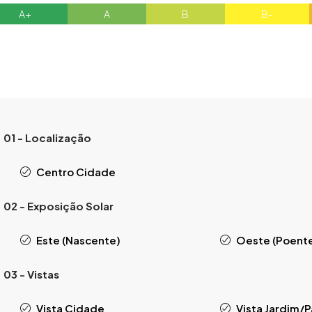
A+
A
B
B-
01 - Localização
Centro Cidade
02 - Exposição Solar
Este (Nascente)
Oeste (Poent
03 - Vistas
Vista Cidade
Vista Jardim/