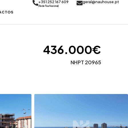
+351 252 167 609
geral@nauhouse.pt
(Rede Fixa Nacional)
ACTOS
436.000€
NHPT 20965