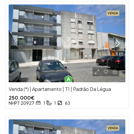
VENDA
Venda (*) | Apartamento | T1 | Padrão Da Légua
250.000€
NHPT 20927
1
1
63
VENDA