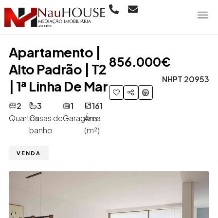
Apartamento |
856.000€
Alto Padrão | T2
NHPT 20953
| 1ª Linha De Mar
2
3
1
161
Quartos
Casas de
Garagem
Área
banho
(m²)
VENDA