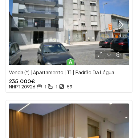
Venda (*) | Apartamento | T1 | Padrão Da Légua
235.000€
NHPT 20926
1
1
59