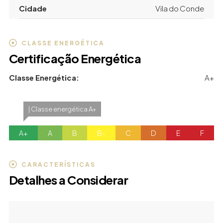
Cidade
Vila do Conde
CLASSE ENERGÉTICA
Certificação Energética
Classe Energética:
A+
| Classe energética A+
A+
A
B
B-
C
D
E
F
CARACTERÍSTICAS
Detalhes a Considerar