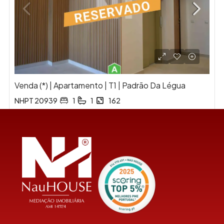
Venda (*) | Apartamento | T1 | Padrão Da Légua
NHPT 20939
1
1
162