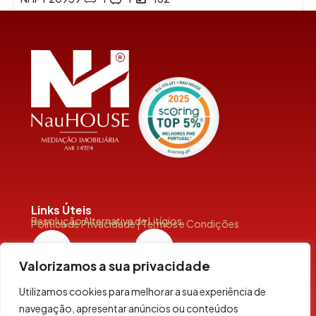
Links Úteis
Resolução Alternativa de Litígios
Política de Privacidade | Termos e Condições
Valorizamos a sua privacidade
Utilizamos cookies para melhorar a sua experiência de
navegação, apresentar anúncios ou conteúdos