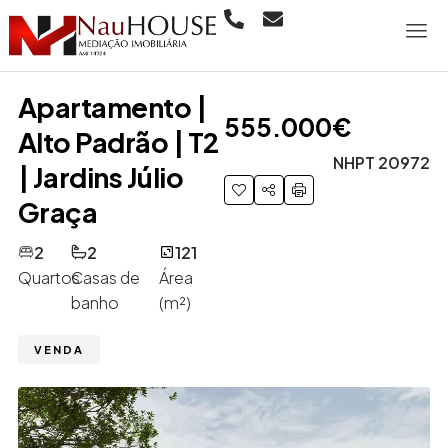
Apartamento |
555.000€
Alto Padrão | T2
NHPT 20972
| Jardins Júlio
Graça
2
2
121
Quartos
Casas de
Área
banho
(m²)
VENDA