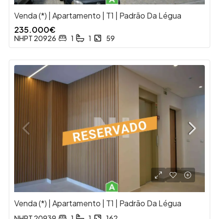
Venda (*) | Apartamento | T1 | Padrão Da Légua
235.000€
NHPT 20926
1
1
59
Venda (*) | Apartamento | T1 | Padrão Da Légua
NHPT 20939
1
1
162