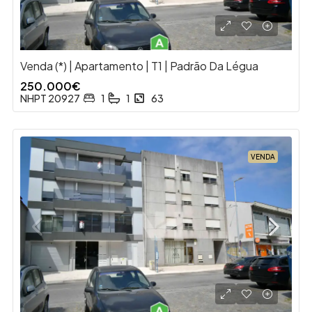
Venda (*) | Apartamento | T1 | Padrão Da Légua
250.000€
NHPT 20927
1
1
63
VENDA