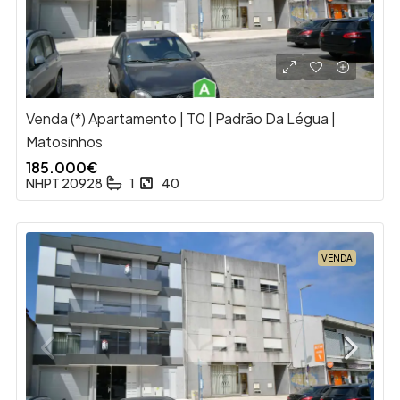
Venda (*) Apartamento | T0 | Padrão Da Légua |
Matosinhos
185.000€
NHPT 20928
1
40
VENDA