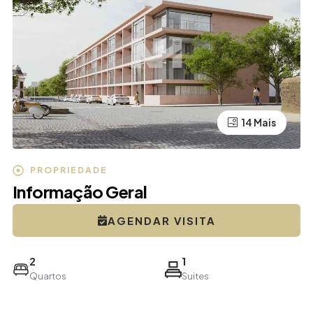
10 Mais
14 Mais
PROPRIEDADE
Informação Geral
AGENDAR VISITA
2
1
Quartos
Suites