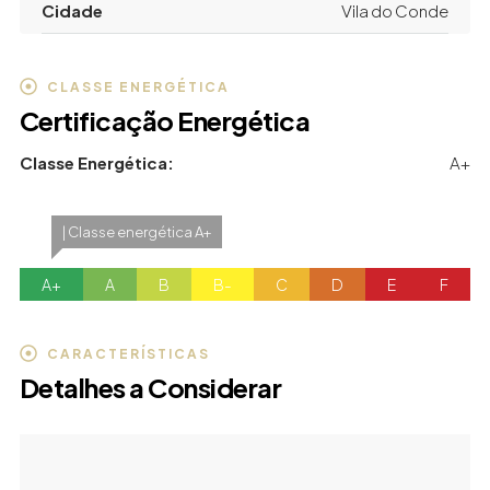
Cidade
Vila do Conde
CLASSE ENERGÉTICA
Certificação Energética
Classe Energética:
A+
| Classe energética A+
A+
A
B
B-
C
D
E
F
CARACTERÍSTICAS
Detalhes a Considerar