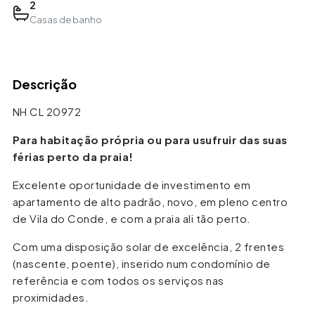
2
Casas de banho
Leaflet
| ©
OpenStreetMap
contributors
+
Descrição
−
NH CL 20972
Para habitação própria ou para usufruir das suas
férias perto da praia!
Excelente oportunidade de investimento em
apartamento de alto padrão, novo, em pleno centro
de Vila do Conde, e com a praia ali tão perto.
Com uma disposição solar de excelência, 2 frentes
(nascente, poente), inserido num condomínio de
referência e com todos os serviços nas
proximidades.