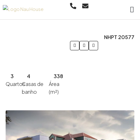
NHPT 20577
3
4
338
Quartos
Casas de
Área
banho
(m²)