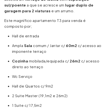
sul/poente
a que se acresce um
lugar duplo de
garagem para 2 viaturas
e um arrumo.
Este magnífico apartamento T3 para venda é
composto por;
Hall de entrada
Ampla
Sala
comum / Jantar c/
60m2
c/ acesso ao
imponente terraço
Cozinha
mobilada/equipada c/
26m2
c/ acesso
direto ao terraço
Wc Serviço
Hall de Quartos c/ 9m2
2 Suite Master (19,1m2 e 26m2)
1 Suite c/ 17,5m2