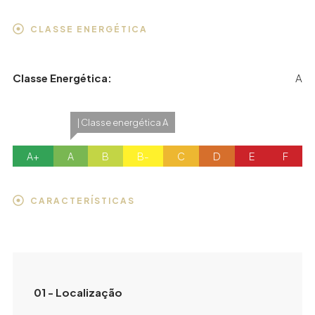
CLASSE ENERGÉTICA
Classe Energética:
A
| Classe energética A
A+
A
B
B-
C
D
E
F
CARACTERÍSTICAS
01 - Localização