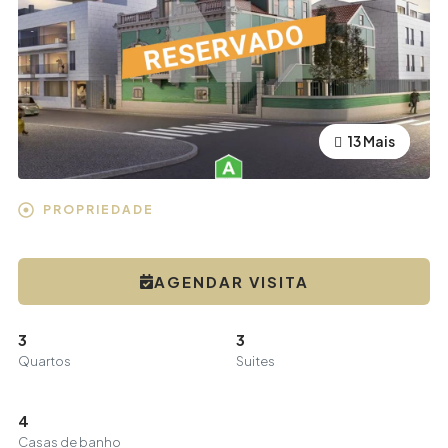
13 Mais
9 Mais
PROPRIEDADE
AGENDAR VISITA
3
3
Quartos
Suites
4
Casas de banho