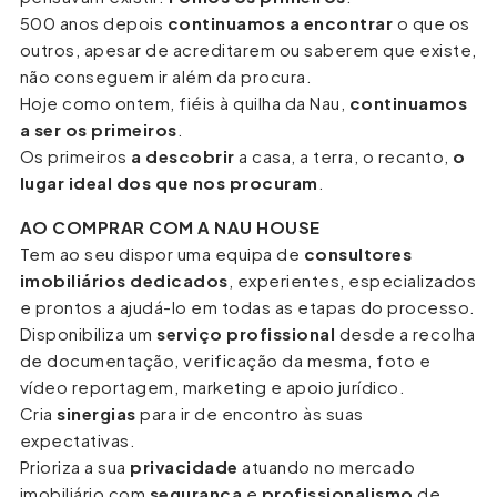
500 anos depois
continuamos a encontrar
o que os
outros, apesar de acreditarem ou saberem que existe,
não conseguem ir além da procura.
Hoje como ontem, fiéis à quilha da Nau,
continuamos
a ser os primeiros
.
Os primeiros
a descobrir
a casa, a terra, o recanto,
o
lugar ideal dos que nos procuram
.
AO COMPRAR COM A NAU HOUSE
Tem ao seu dispor uma equipa de
consultores
imobiliários dedicados
, experientes, especializados
e prontos a ajudá-lo em todas as etapas do processo.
Disponibiliza um
serviço profissional
desde a recolha
de documentação, verificação da mesma, foto e
vídeo reportagem, marketing e apoio jurídico.
Cria
sinergias
para ir de encontro às suas
expectativas.
Prioriza a sua
privacidade
atuando no mercado
imobiliário com
segurança
e
profissionalismo
de