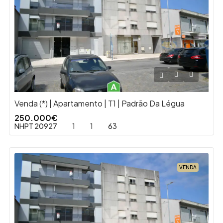
Venda (*) | Apartamento | T1 | Padrão Da Légua
250.000€
NHPT 20927
1
1
63
VENDA