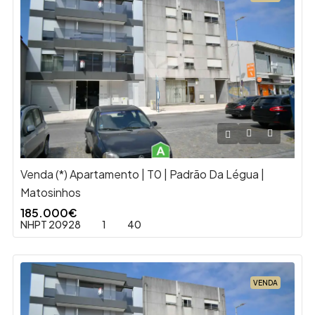
Venda (*) Apartamento | T0 | Padrão Da Légua |
Matosinhos
185.000€
NHPT 20928
1
40
VENDA