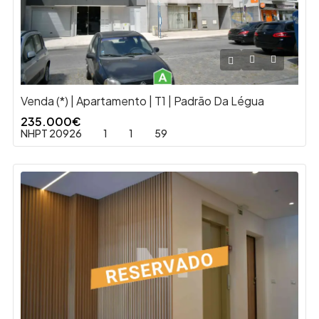
Venda (*) | Apartamento | T1 | Padrão Da Légua
235.000€
NHPT 20926
1
1
59