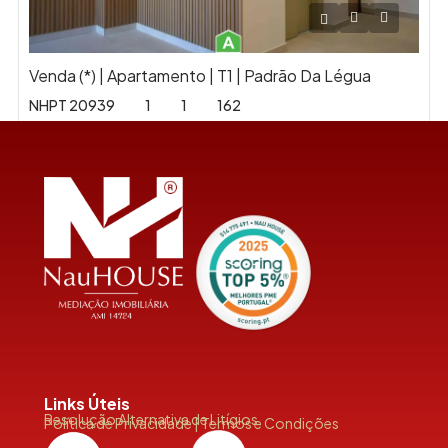
Venda (*) | Apartamento | T1 | Padrão Da Légua
NHPT 20939
1
1
162
Links Úteis
Resolução Alternativa de Litígios
Política de Privacidade | Termos e Condições