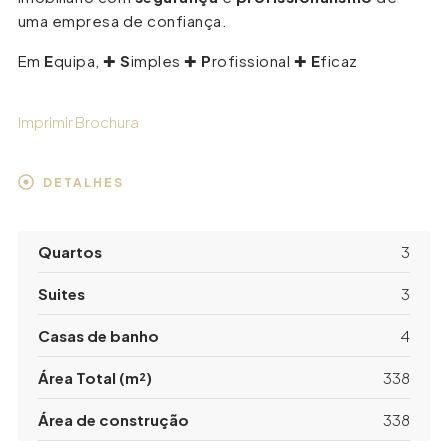
uma empresa de confiança.
Em
E
quipa, ✚
S
imples ✚
P
rofissional ✚
E
ficaz
Imprimir Brochura
DETALHES
Quartos
3
Suites
3
Casas de banho
4
Área Total (m²)
338
Área de construção
338