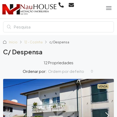
Início
12 - Cozinha
c/ Despensa
C/ Despensa
12 Propriedades
Ordem por defeito
Ordenar por:
VENDA