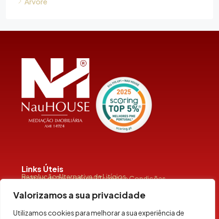
Árvore
Links Úteis
Resolução Alternativa de Litígios
Política de Privacidade | Termos e Condições
Valorizamos a sua privacidade
Utilizamos cookies para melhorar a sua experiência de